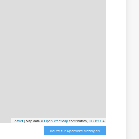
Leaflet
| Map data ©
OpenStreetMap
contributors,
CC-BY-SA
Route zur Apotheke anzeigen