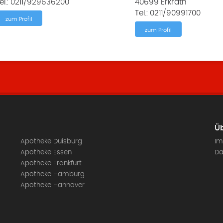
el.: 0211/929636200
40699 Erkrath
Tel.: 0211/90991700
zum Profil
zum Profil
Üb
Apotheke Duisburg
Im
Apotheke Essen
Da
Apotheke Frankfurt
Apotheke Hamburg
Apotheke Hannover