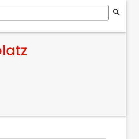
search
latz