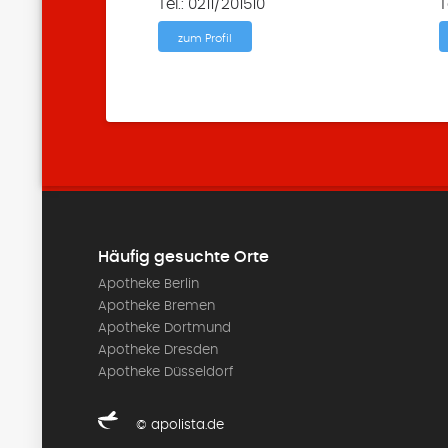
Tel.: 0211/201510
T
zum Profil
Häufig gesuchte Orte
Apotheke Berlin
Apotheke Bremen
Apotheke Dortmund
Apotheke Dresden
Apotheke Düsseldorf
© apolista.de