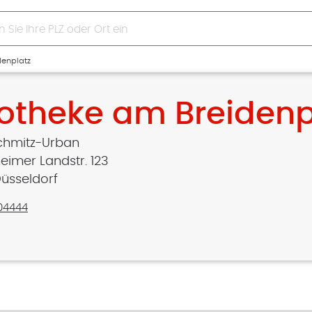
denplatz
otheke am Breidenp
chmitz-Urban
eimer Landstr. 123
üsseldorf
204444