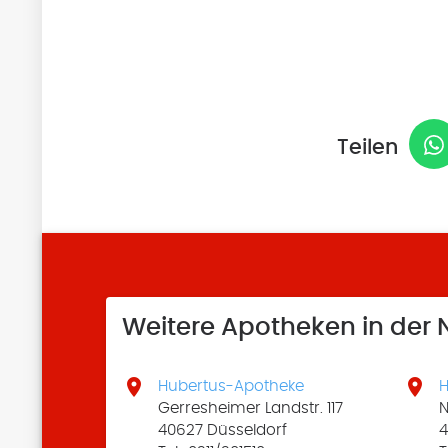
Teilen
Weitere Apotheken in der


Hubertus-Apotheke
H
Gerresheimer Landstr. 117
N
40627 Düsseldorf
4