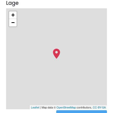
Lage
+
−
Leaflet
| Map data ©
OpenStreetMap
contributors,
CC-BY-SA