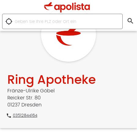
search
location_searching
Ring Apotheke
Fränze-Ulrike Göbel
Reicker Str. 80
01237 Dresden
phone
03512844164