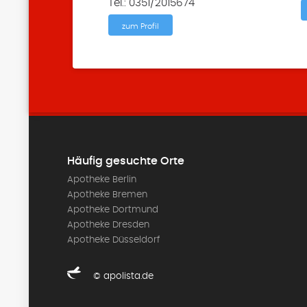
Tel.: 0351/2015674
zum Profil
Häufig gesuchte Orte
Apotheke Berlin
Apotheke Bremen
Apotheke Dortmund
Apotheke Dresden
Apotheke Düsseldorf
© apolista.de