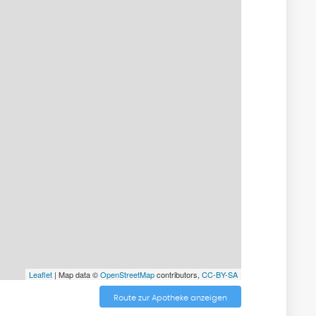
Leaflet
| Map data ©
OpenStreetMap
contributors,
CC-BY-SA
Route zur Apotheke anzeigen