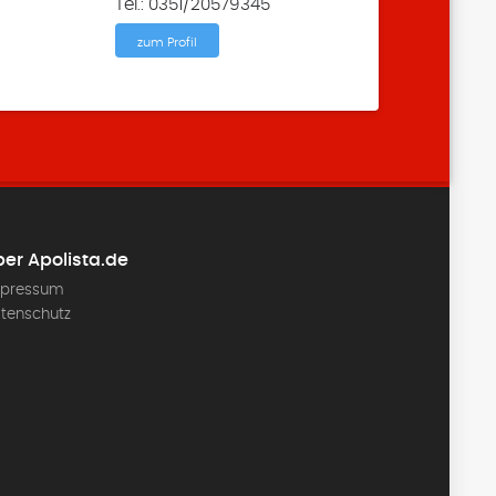
Tel.: 0351/20579345
zum Profil
er Apolista.de
pressum
tenschutz