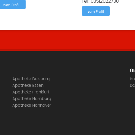
Tel.: 03512022730
zum Profil
zum Profil
Üb
Apotheke Duisburg
Im
Apotheke Essen
Da
Apotheke Frankfurt
Apotheke Hamburg
Apotheke Hannover