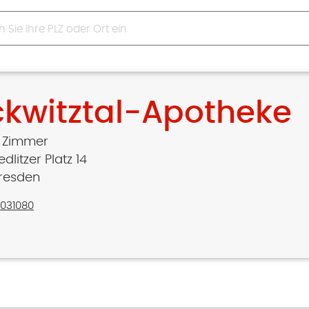
ckwitztal-Apotheke
a Zimmer
dlitzer Platz 14
resden
2031080