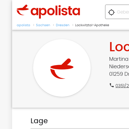
location_searching
apolista
Sachsen
Dresden
Lockwitztal-Apotheke
Lo
Martin
Niederse
01259 D
phone
0351/
Lage