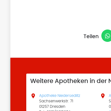
Teilen
Weitere Apotheken in der


Apotheke Niedersedlitz
A
Sachsenwerkstr. 71
S
01257 Dresden
0