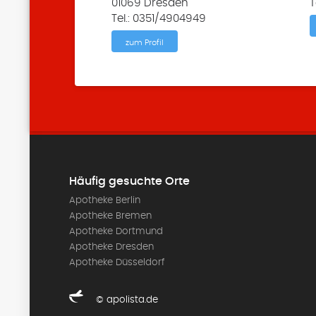
01069 Dresden
T
Tel.: 0351/4904949
zum Profil
Häufig gesuchte Orte
Apotheke Berlin
Apotheke Bremen
Apotheke Dortmund
Apotheke Dresden
Apotheke Düsseldorf
© apolista.de