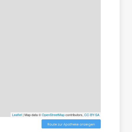
Leaflet
| Map data ©
OpenStreetMap
contributors,
CC-BY-SA
Route zur Apotheke anzeigen