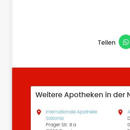
Teilen
Weitere Apotheken in der


Internationale Apotheke
A
SaXonia
D
Prager Str. 8 a
0