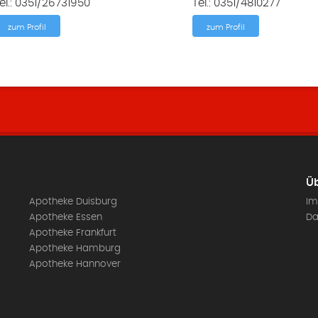
el.: 0351/26731950
Tel.: 0351/4810277
zum Profil
zum Profil
Üb
Apotheke Duisburg
Im
Apotheke Essen
Da
Apotheke Frankfurt
Apotheke Hamburg
Apotheke Hannover