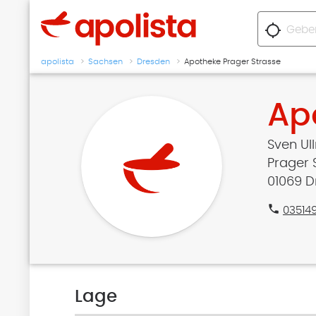
location_searching
apolista
Sachsen
Dresden
Apotheke Prager Strasse
Ap
Sven Ull
Prager S
01069 
phone
03514
Lage