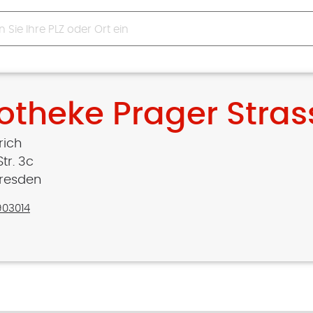
otheke Prager Stras
rich
tr. 3c
Dresden
903014