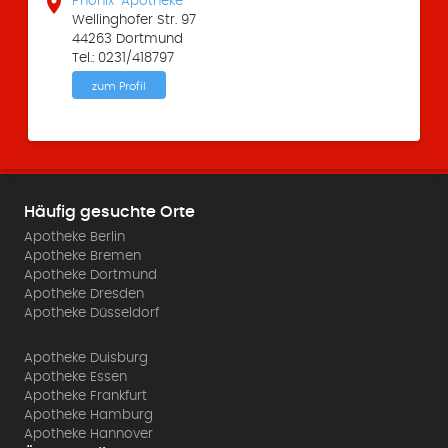

Phönix-Apotheke
Wellinghofer Str. 97
44263 Dortmund
Tel.: 0231/418797
zum Profil
Häufig gesuchte Orte
Apotheke Berlin
Apotheke Bremen
Apotheke Dortmund
Apotheke Dresden
Apotheke Düsseldorf
Apotheke Duisburg
Apotheke Essen
Apotheke Frankfurt
Apotheke Hamburg
Apotheke Hannover