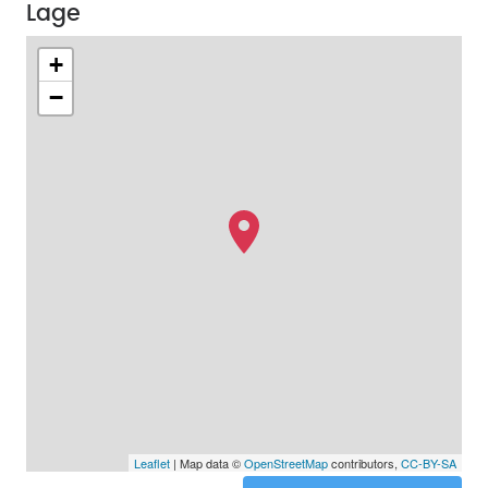
Lage
+
−
Leaflet
| Map data ©
OpenStreetMap
contributors,
CC-BY-SA