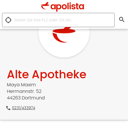
search
location_searching
Alte Apotheke
Maya Maxim
Hermannstr. 52
44263 Dortmund
phone
0231/433974