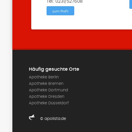
Tel.: 0231/527608
zum Profil
Häufig gesuchte Orte
Apotheke Berlin
Apotheke Bremen
Apotheke Dortmund
Apotheke Dresden
Apotheke Düsseldorf
© apolista.de