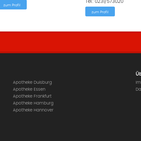
Tel.: 0231/573020
zum Profil
zum Profil
Üb
Apotheke Duisburg
Im
Apotheke Essen
Da
Apotheke Frankfurt
Apotheke Hamburg
Apotheke Hannover