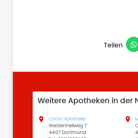
Teilen
Weitere Apotheken in der


Corso Apotheke
Westenhellweg 7
O
44137 Dortmund
4