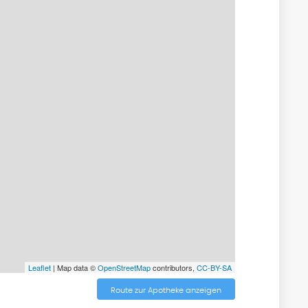
Leaflet
| Map data ©
OpenStreetMap
contributors,
CC-BY-SA
Route zur Apotheke anzeigen