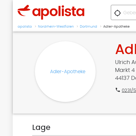
location_searching
apolista
Nordrhein-Westfalen
Dortmund
Adler-Apotheke
Ad
Ulrich A
Markt 4
44137 
phone
0231/
Lage