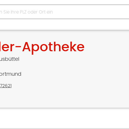
ler-Apotheke
usbüttel
Dortmund
572621