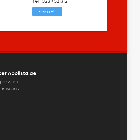
Tel.: 0231/521312
zum Profil
er Apolista.de
pressum
tenschutz