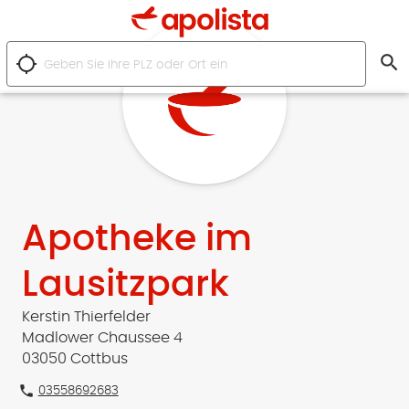
search
location_searching
Apotheke im
Lausitzpark
Kerstin Thierfelder
Madlower Chaussee 4
03050 Cottbus
phone
03558692683