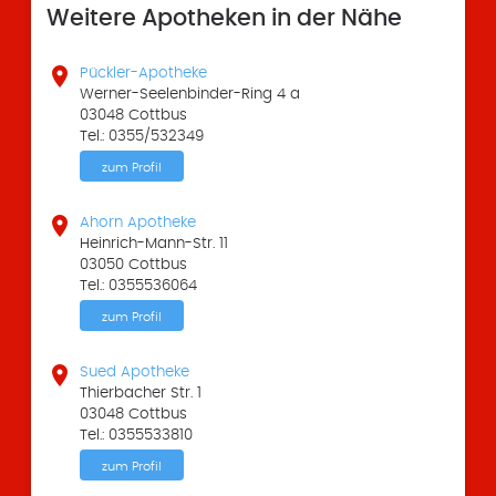
Weitere Apotheken in der Nähe

Pückler-Apotheke
Werner-Seelenbinder-Ring 4 a
03048 Cottbus
Tel.: 0355/532349
zum Profil

Ahorn Apotheke
Heinrich-Mann-Str. 11
03050 Cottbus
Tel.: 0355536064
zum Profil

Sued Apotheke
Thierbacher Str. 1
03048 Cottbus
Tel.: 0355533810
zum Profil