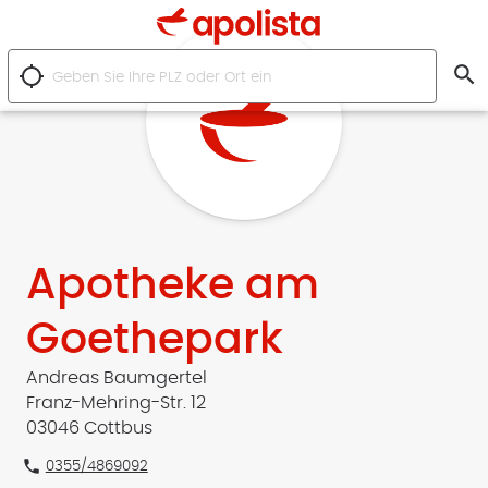
search
location_searching
Apotheke am
Goethepark
Andreas Baumgertel
Franz-Mehring-Str. 12
03046 Cottbus
phone
0355/4869092