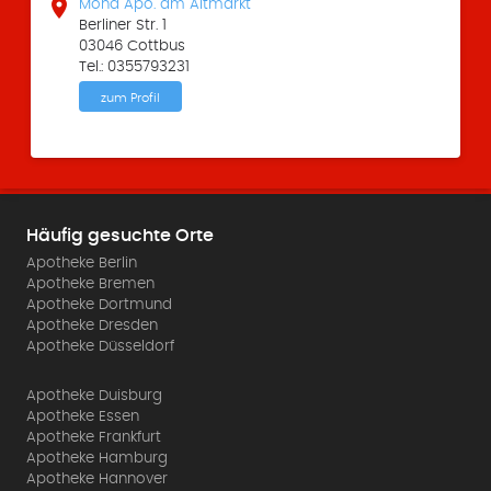

Mond Apo. am Altmarkt
Berliner Str. 1
03046 Cottbus
Tel.: 0355793231
zum Profil
Häufig gesuchte Orte
Apotheke Berlin
Apotheke Bremen
Apotheke Dortmund
Apotheke Dresden
Apotheke Düsseldorf
Apotheke Duisburg
Apotheke Essen
Apotheke Frankfurt
Apotheke Hamburg
Apotheke Hannover