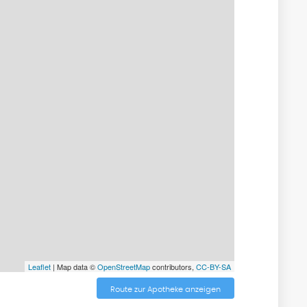
Leaflet
| Map data ©
OpenStreetMap
contributors,
CC-BY-SA
Route zur Apotheke anzeigen