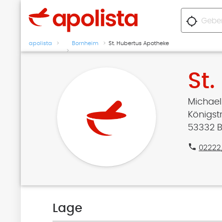
location_searching
apolista
Bornheim
St. Hubertus Apotheke
St
Michael
Königst
53332 
phone
02222
Lage