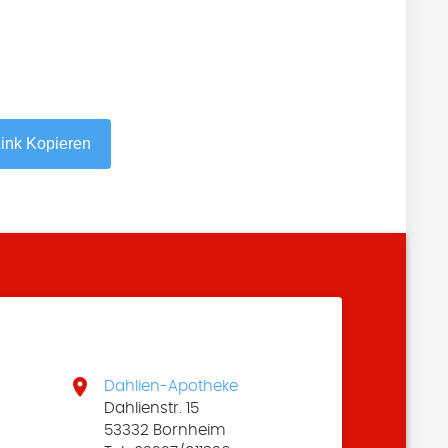
ink Kopieren

Dahlien-Apotheke
Dahlienstr. 15
53332 Bornheim