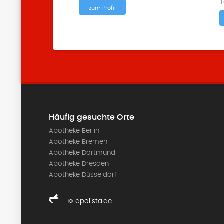
T
zum Profil
Häufig gesuchte Orte
Apotheke Berlin
Apotheke Bremen
Apotheke Dortmund
Apotheke Dresden
Apotheke Düsseldorf
© apolista.de