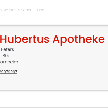
. Hubertus Apotheke
 Peters
r. 80a
Bornheim
/9979997