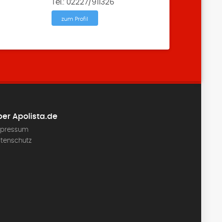
Tel.: 02227/911326
zum Profil
er Apolista.de
pressum
tenschutz