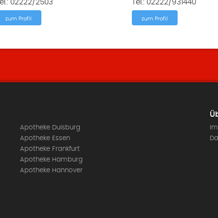
el.: 02222/2503
Tel.: 02222/931440
zum Profil
zum Profil
Üb
Apotheke Duisburg
Im
Apotheke Essen
Da
Apotheke Frankfurt
Apotheke Hamburg
Apotheke Hannover