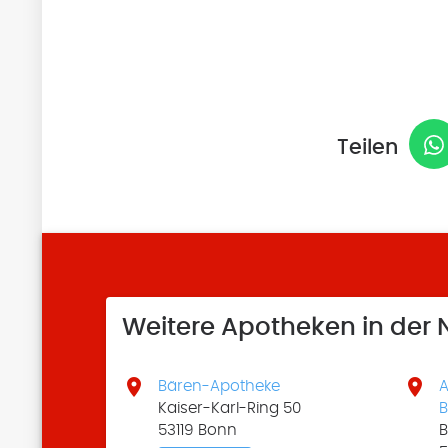
Teilen
Weitere Apotheken in der


Bären-Apotheke
A
Kaiser-Karl-Ring 50
B
53119 Bonn
B