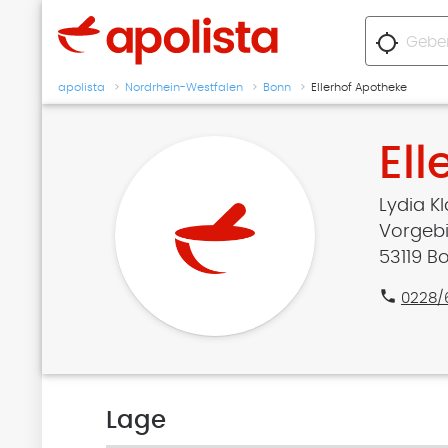
location_searching
apolista
Nordrhein-Westfalen
Bonn
Ellerhof Apotheke
El
Lydia Kl
Vorgebi
53119 B
phone
0228/
Lage