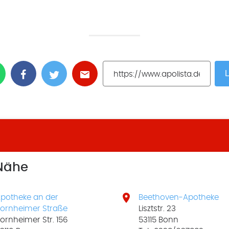
L
 Nähe

potheke an der
Beethoven-Apotheke
ornheimer Straße
Lisztstr. 23
ornheimer Str. 156
53115 Bonn