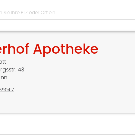
lerhof Apotheke
att
rgsstr. 43
onn
690417