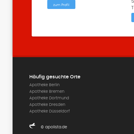
5
zum Profil
T
Häufig gesuchte Orte
Apotheke Berlin
Apotheke Bremen
Apotheke Dortmund
Apotheke Dresden
Apotheke Düsseldorf
© apolista.de