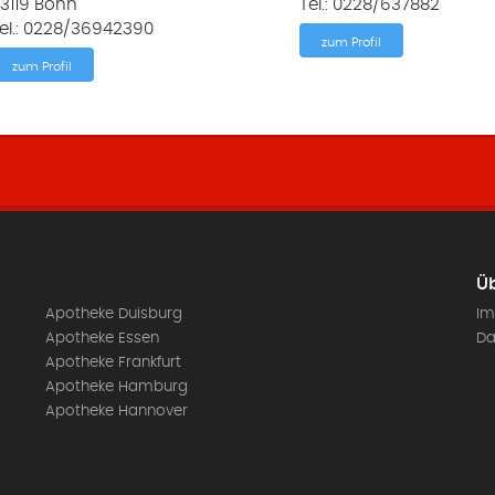
3119 Bonn
Tel.: 0228/637882
el.: 0228/36942390
zum Profil
zum Profil
Üb
Apotheke Duisburg
Im
Apotheke Essen
Da
Apotheke Frankfurt
Apotheke Hamburg
Apotheke Hannover