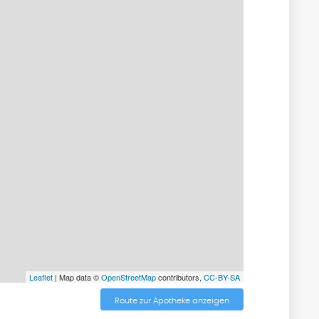
Leaflet
| Map data ©
OpenStreetMap
contributors,
CC-BY-SA
Route zur Apotheke anzeigen