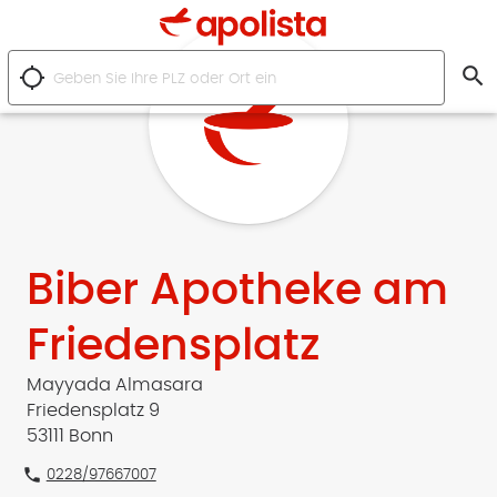
search
location_searching
Biber Apotheke am
Friedensplatz
Mayyada Almasara
Friedensplatz 9
53111 Bonn
phone
0228/97667007