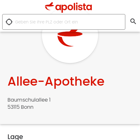
search
location_searching
Allee-Apotheke
Baumschulallee 1
53115 Bonn
Lage