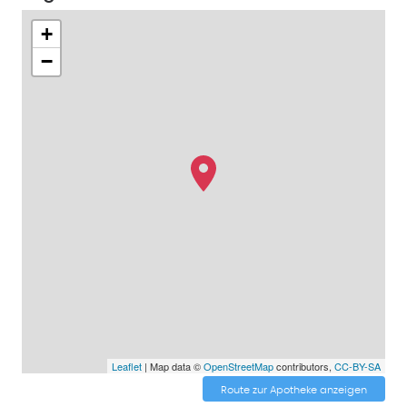
+
−
Leaflet
| Map data ©
OpenStreetMap
contributors,
CC-BY-SA
Route zur Apotheke anzeigen