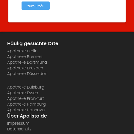
zum Profil
Häufig gesuchte Orte
Apotheke Berlin
Apotheke Bremen
Apotheke Dortmund
Apotheke Dresden
Apotheke Düsseldorf
Apotheke Duisburg
Apotheke Essen
Apotheke Frankfurt
Apotheke Hamburg
Apotheke Hannover
Über Apolista.de
Impressum
Datenschutz