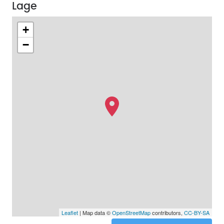
Lage
+
−
Leaflet
| Map data ©
OpenStreetMap
contributors,
CC-BY-SA