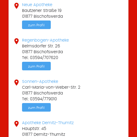

Neue Apotheke
Bautzener Straße 19
01877 Bischofswerda
zum Profil

Regenbogen-Apotheke
Belmsdorfer Str. 26
01877 Bischofswerda
Tel.: 03594/707620
zum Profil

Sonnen-Apotheke
Carl-Maria-von-Weber-Str. 2
01877 Bischofswerda
Tel.: 03594/779010
zum Profil

Apotheke Demitz-Thumitz
Hauptstr. 45
01877 Demitz-Thumitz