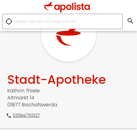
search
location_searching
Stadt-Apotheke
Kathrin Thiele
Altmarkt 14
01877 Bischofswerda
phone
03594/703127