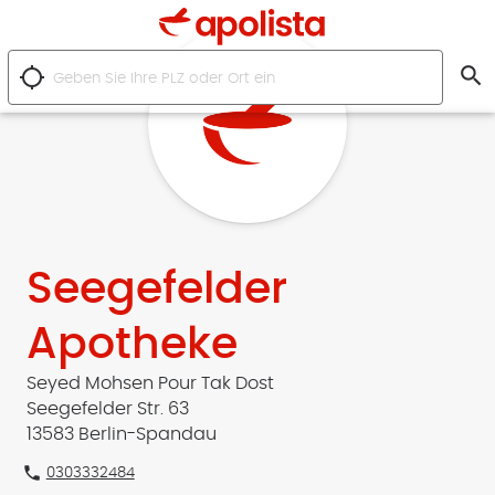
search
location_searching
Seegefelder
Apotheke
Seyed Mohsen Pour Tak Dost
Seegefelder Str. 63
13583 Berlin-Spandau
phone
0303332484