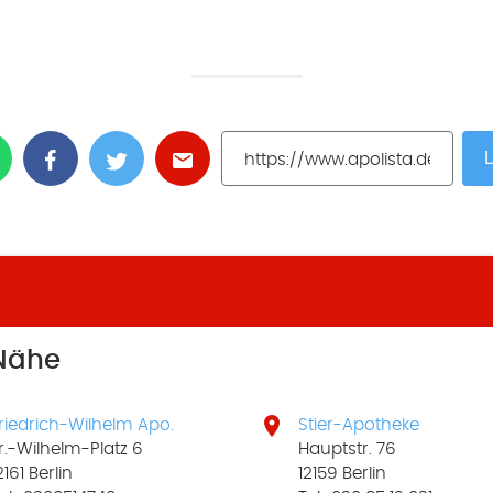
L
 Nähe

riedrich-Wilhelm Apo.
Stier-Apotheke
r.-Wilhelm-Platz 6
Hauptstr. 76
2161 Berlin
12159 Berlin