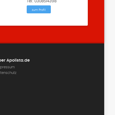
Tel.: 0308514398
zum Profil
er Apolista.de
pressum
tenschutz