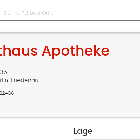
thaus Apotheke
 35
erlin-Friedenau
22466
Lage