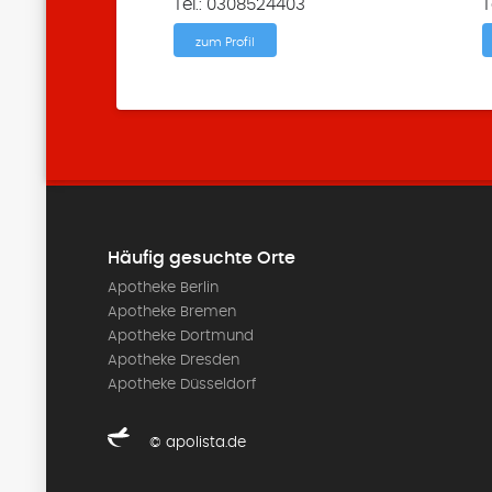
Tel.: 0308524403
T
zum Profil
Häufig gesuchte Orte
Apotheke Berlin
Apotheke Bremen
Apotheke Dortmund
Apotheke Dresden
Apotheke Düsseldorf
© apolista.de