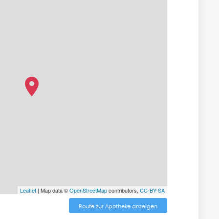
Leaflet
| Map data ©
OpenStreetMap
contributors,
CC-BY-SA
Route zur Apotheke anzeigen