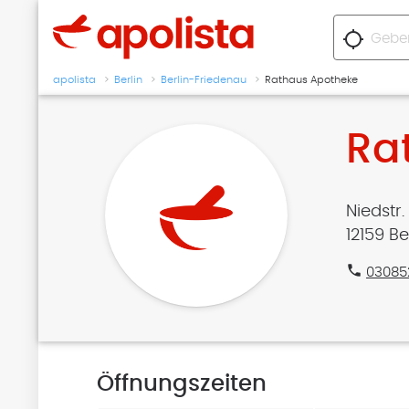
location_searching
apolista
Berlin
Berlin-Friedenau
Rathaus Apotheke
Ra
Niedstr.
12159 B
phone
03085
Öffnungszeiten