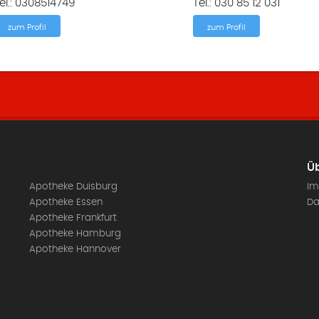
el.: 0308514749
Tel.: 030 85 12 031
zum Profil
zum Profil
Üb
Apotheke Duisburg
Im
Apotheke Essen
Da
Apotheke Frankfurt
Apotheke Hamburg
Apotheke Hannover