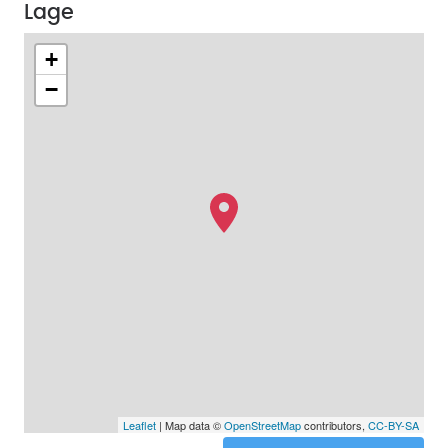
Lage
+
−
Leaflet
| Map data ©
OpenStreetMap
contributors,
CC-BY-SA