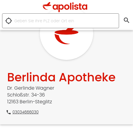
search
location_searching
Berlinda Apotheke
Dr. Gerlinde Wagner
Schloßstr. 34-36
12163 Berlin-Steglitz
phone
03034666030