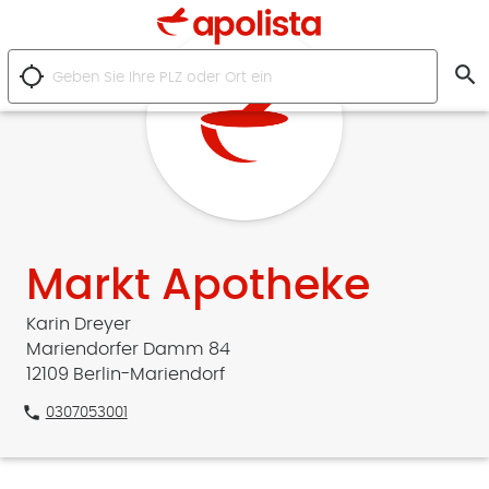
search
location_searching
Markt Apotheke
Karin Dreyer
Mariendorfer Damm 84
12109 Berlin-Mariendorf
phone
0307053001