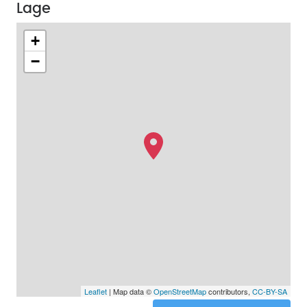
Lage
+
−
Leaflet
| Map data ©
OpenStreetMap
contributors,
CC-BY-SA