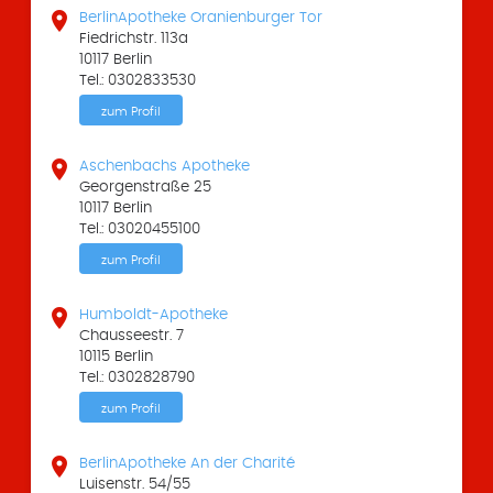

BerlinApotheke Oranienburger Tor
Fiedrichstr. 113a
10117 Berlin
Tel.: 0302833530
zum Profil

Aschenbachs Apotheke
Georgenstraße 25
10117 Berlin
Tel.: 03020455100
zum Profil

Humboldt-Apotheke
Chausseestr. 7
10115 Berlin
Tel.: 0302828790
zum Profil

BerlinApotheke An der Charité
Luisenstr. 54/55