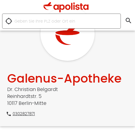
search
location_searching
Galenus-Apotheke
Dr. Christian Belgardt
Reinhardtstr. 5
10117 Berlin-Mitte
phone
0302827871