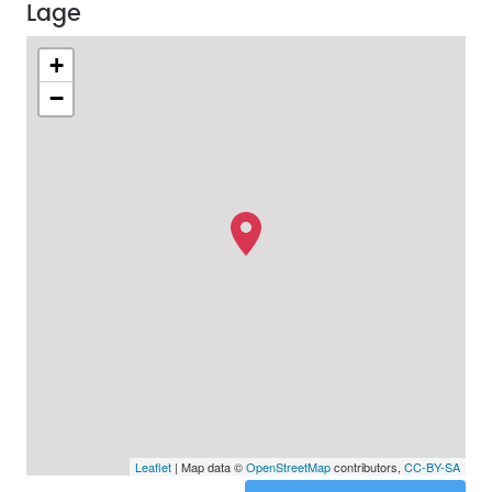
Lage
+
−
Leaflet
| Map data ©
OpenStreetMap
contributors,
CC-BY-SA