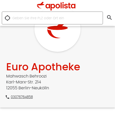
search
location_searching
Euro Apotheke
Mahwasch Behroozi
Karl-Marx-Str. 214
12055 Berlin-Neukölln
phone
03076764858