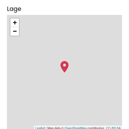
Lage
+
−
Leaflet
| Map data ©
OpenStreetMap
contributors,
CC-BY-SA