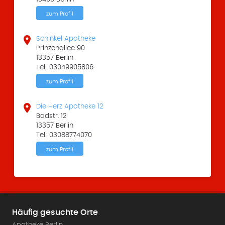
zum Profil

Schinkel Apotheke
Prinzenallee 90
13357 Berlin
Tel.: 03049905806
zum Profil

Die Herz Apotheke 12
Badstr. 12
13357 Berlin
Tel.: 03088774070
zum Profil
Häufig gesuchte Orte
Apotheke Berlin