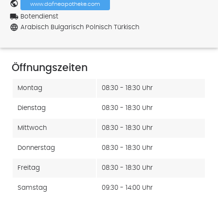
public
www.dafneapotheke.com
local_shipping
Botendienst
language
Arabisch Bulgarisch Polnisch Türkisch
Öffnungszeiten
Montag
08:30 - 18:30 Uhr
Dienstag
08:30 - 18:30 Uhr
Mittwoch
08:30 - 18:30 Uhr
Donnerstag
08:30 - 18:30 Uhr
Freitag
08:30 - 18:30 Uhr
Samstag
09:30 - 14:00 Uhr