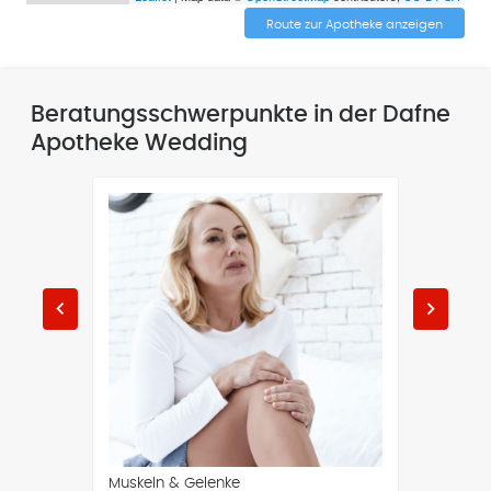
Route zur Apotheke anzeigen
Beratungsschwerpunkte in der Dafne
Apotheke Wedding
keyboard_arrow_left
keyboard_arrow_right
Muskeln & Gelenke
Senior