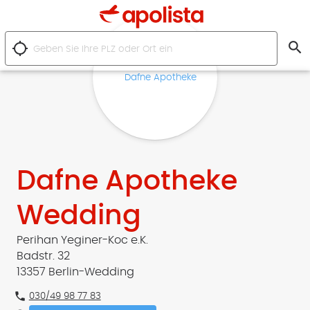
search
location_searching
Dafne Apotheke
Wedding
Perihan Yeginer-Koc e.K.
Badstr. 32
13357 Berlin-Wedding
phone
030/49 98 77 83