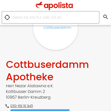
search
location_searching
Cottbuserdamm
Apotheke
Herr Nezar Alatawna e.K.
Kottbusser Damm 2
10967 Berlin-Kreuzberg
phone
030-69 16 945