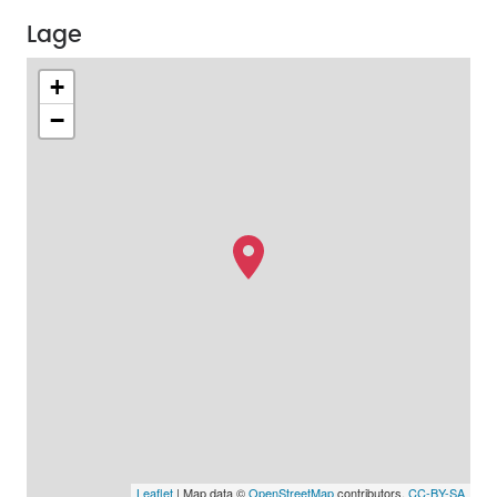
Lage
+
−
Leaflet
| Map data ©
OpenStreetMap
contributors,
CC-BY-SA