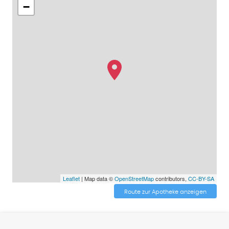
−
Leaflet
| Map data ©
OpenStreetMap
contributors,
CC-BY-SA
Route zur Apotheke anzeigen