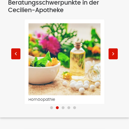
Beratungsschwerpunkte in der
Cecilien-Apotheke
keyboard_arrow_left
keyboard_arrow_right
Homöopathie
Medizin