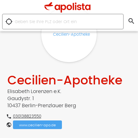
search
location_searching
Cecilien-Apotheke
Elisabeth Lorenzen e.K.
Gaudystr. 1
10437 Berlin-Prenzlauer Berg
phone
030138823550
public
www.cecilien-apo.de