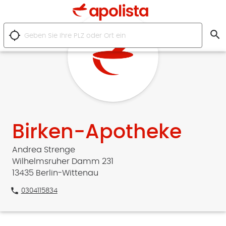
search
location_searching
Birken-Apotheke
Andrea Strenge
Wilhelmsruher Damm 231
13435 Berlin-Wittenau
phone
0304115834