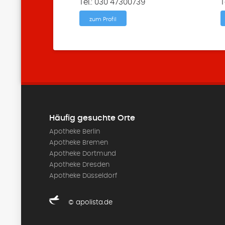
Tel.: 030 47300739
T
zum Profil
Häufig gesuchte Orte
Apotheke Berlin
Apotheke Bremen
Apotheke Dortmund
Apotheke Dresden
Apotheke Düsseldorf
© apolista.de