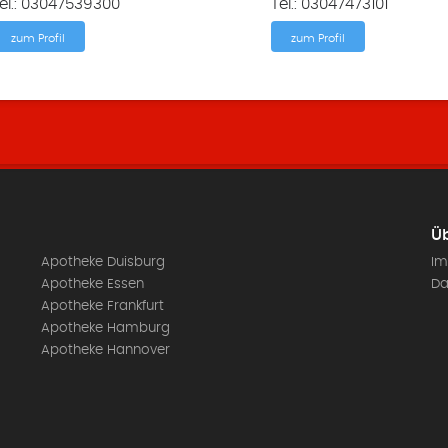
el.: 03047539300
Tel.: 03047473101
zum Profil
zum Profil
Üb
Apotheke Duisburg
Im
Apotheke Essen
Da
Apotheke Frankfurt
Apotheke Hamburg
Apotheke Hannover