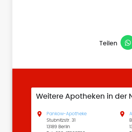
Teilen
Weitere Apotheken in der


Pankow-Apotheke
A
Stubnitzstr. 31
B
13189 Berlin
1