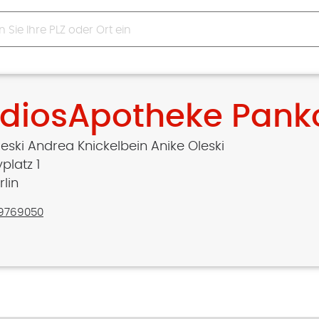
diosApotheke Pan
leski Andrea Knickelbein Anike Oleski
platz 1
rlin
9769050