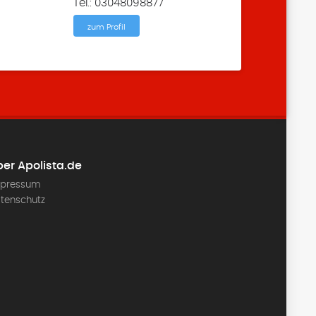
Tel.: 03048098877
zum Profil
er Apolista.de
pressum
tenschutz