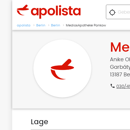
location_searching
apolista
Berlin
Berlin
MediosApotheke Pankow
Me
Anike O
Garbáty
13187 Be
phone
030/4
Lage