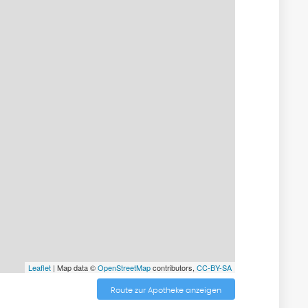
Leaflet
| Map data ©
OpenStreetMap
contributors,
CC-BY-SA
Route zur Apotheke anzeigen