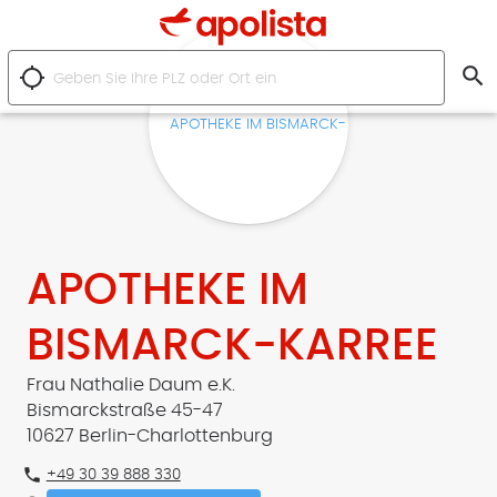
search
location_searching
APOTHEKE IM
BISMARCK-KARREE
Frau Nathalie Daum e.K.
Bismarckstraße 45-47
10627 Berlin-Charlottenburg
phone
+49 30 39 888 330