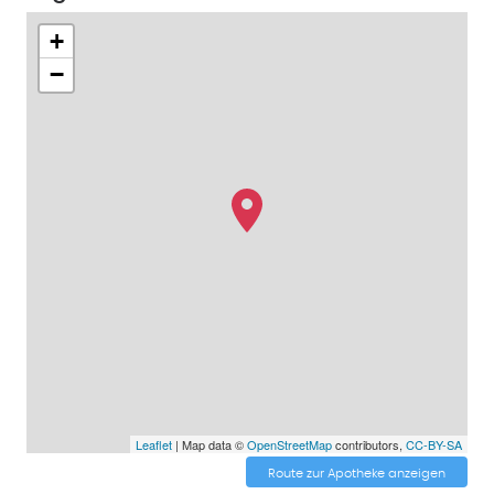
+
−
Leaflet
| Map data ©
OpenStreetMap
contributors,
CC-BY-SA
Route zur Apotheke anzeigen