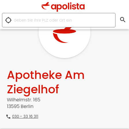
search
location_searching
Apotheke Am
Ziegelhof
Wilhelmstr. 165
13595 Berlin
phone
030 - 33 16 311