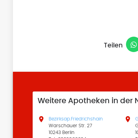
Teilen
Weitere Apotheken in der


Bezirksap.Friedrichshain
G
Warschauer Str. 27
G
10243 Berlin
1