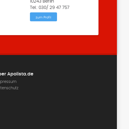
10243 Berlin
Tel.: 030/ 29 47 757
zum Profil
er Apolista.de
pressum
tenschutz