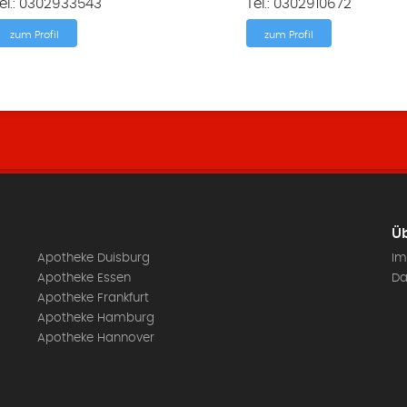
el.: 0302933543
Tel.: 0302910672
zum Profil
zum Profil
Üb
Apotheke Duisburg
Im
Apotheke Essen
Da
Apotheke Frankfurt
Apotheke Hamburg
Apotheke Hannover