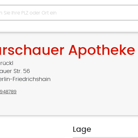
rschauer Apotheke
Brückl
uer Str. 56
erlin-Friedrichshain
948789
Lage