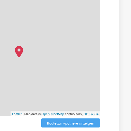
Leaflet
| Map data ©
OpenStreetMap
contributors,
CC-BY-SA
Route zur Apotheke anzeigen