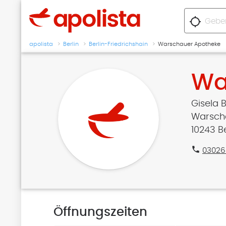
location_searching
apolista
Berlin
Berlin-Friedrichshain
Warschauer Apotheke
Wa
Gisela 
Warscha
10243 B
phone
03026
Öffnungszeiten