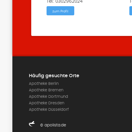
Tel.: 0302962024
T
zum Profil
Häufig gesuchte Orte
Apotheke Berlin
Apotheke Bremen
Apotheke Dortmund
Apotheke Dresden
Apotheke Düsseldorf
© apolista.de