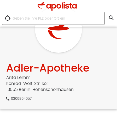
search
location_searching
Adler-Apotheke
Arita Lemm
Konrad-Wolf-Str. 132
13055 Berlin-Hohenschönhausen
phone
0309864057