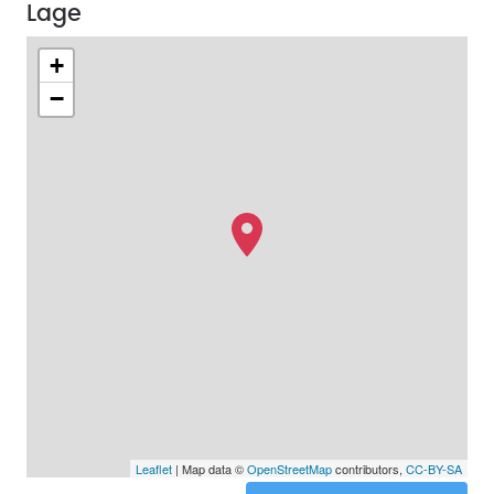
Lage
+
−
Leaflet
| Map data ©
OpenStreetMap
contributors,
CC-BY-SA