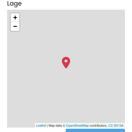
Lage
+
−
Leaflet
| Map data ©
OpenStreetMap
contributors,
CC-BY-SA