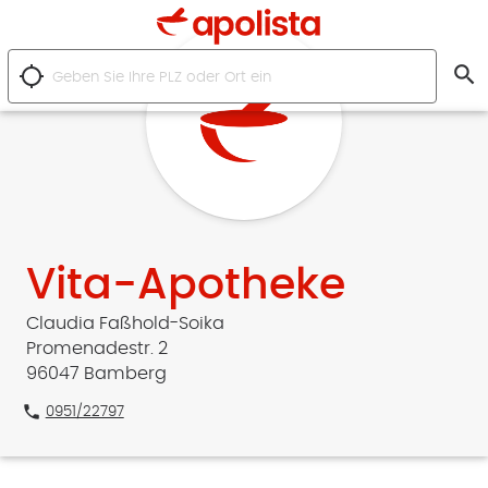
search
location_searching
Vita-Apotheke
Claudia Faßhold-Soika
Promenadestr. 2
96047 Bamberg
phone
0951/22797