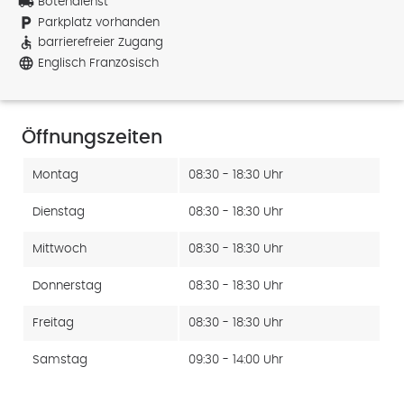
local_shipping
Botendienst
local_parking
Parkplatz vorhanden
accessible
barrierefreier Zugang
language
Englisch Französisch
Öffnungszeiten
Montag
08:30 - 18:30 Uhr
Dienstag
08:30 - 18:30 Uhr
Mittwoch
08:30 - 18:30 Uhr
Donnerstag
08:30 - 18:30 Uhr
Freitag
08:30 - 18:30 Uhr
Samstag
09:30 - 14:00 Uhr