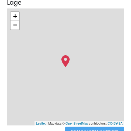
Lage
+
−
Leaflet
| Map data ©
OpenStreetMap
contributors,
CC-BY-SA
Route zur Apotheke anzeigen