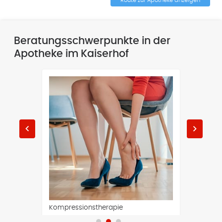
Beratungsschwerpunkte in der
Apotheke im Kaiserhof
keyboard_arrow_left
keyboard_arrow_right
Kompressionstherapie
Kosmeti