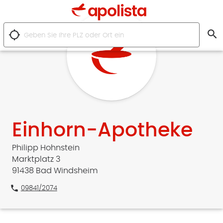
search
location_searching
Einhorn-Apotheke
Philipp Hohnstein
Marktplatz 3
91438 Bad Windsheim
phone
09841/2074