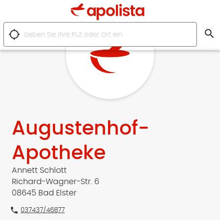
search
location_searching
Augustenhof-
Apotheke
Annett Schlott
Richard-Wagner-Str. 6
08645 Bad Elster
phone
037437/46877