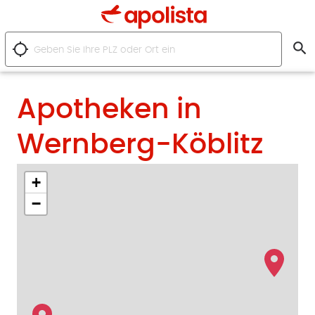
search
location_searching
Apotheken in
Wernberg-Köblitz
+
−