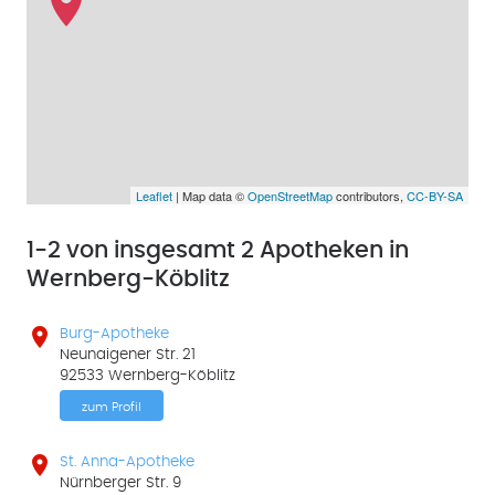
Leaflet
| Map data ©
OpenStreetMap
contributors,
CC-BY-SA
1-2 von insgesamt 2 Apotheken in
Wernberg-Köblitz

Burg-Apotheke
Neunaigener Str. 21
92533 Wernberg-Köblitz
zum Profil

St. Anna-Apotheke
Nürnberger Str. 9