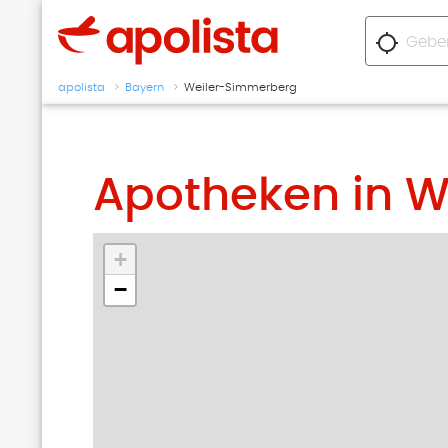
location_searching
apolista
Bayern
Weiler-Simmerberg
Apotheken in 
+
−