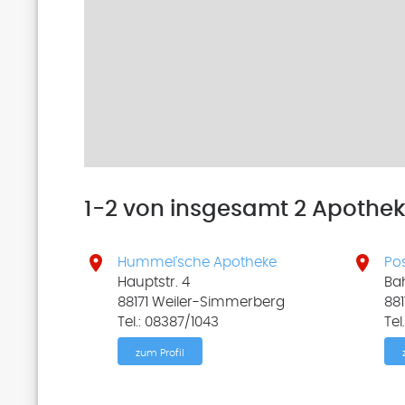
1-2 von insgesamt 2 Apothe


Hummel'sche Apotheke
Po
Hauptstr. 4
Bah
88171 Weiler-Simmerberg
88
Tel.: 08387/1043
Tel
zum Profil