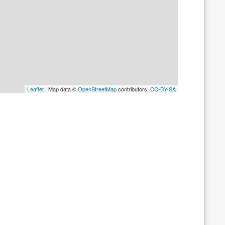
Leaflet
| Map data ©
OpenStreetMap
contributors,
CC-BY-SA