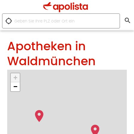
search
location_searching
Apotheken in
Waldmünchen
+
−