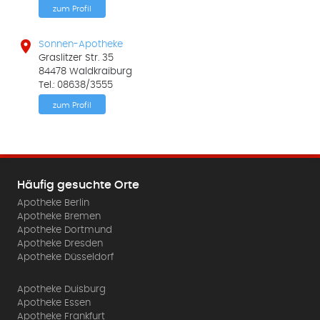
zum Profil

Sonnen-Apotheke
Graslitzer Str. 35
84478 Waldkraiburg
Tel.: 08638/3555
zum Profil
Häufig gesuchte Orte
Apotheke Berlin
Apotheke Bremen
Apotheke Dortmund
Apotheke Dresden
Apotheke Düsseldorf
Apotheke Duisburg
Apotheke Essen
Apotheke Frankfurt