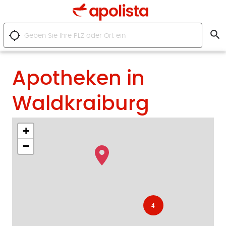
search
location_searching
Apotheken in
Waldkraiburg
+
−
4