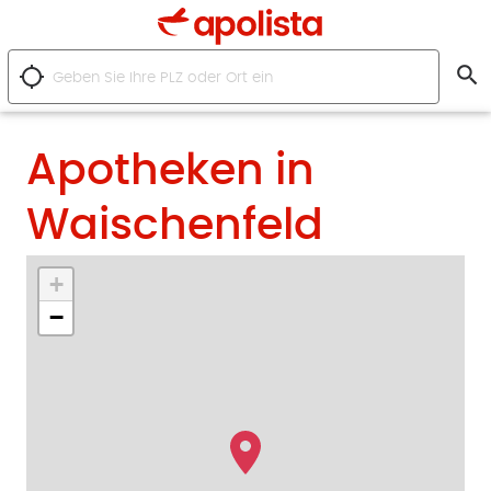
search
location_searching
Apotheken in
Waischenfeld
+
−