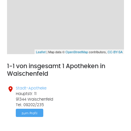
Leaflet
| Map data ©
OpenStreetMap
contributors,
CC-BY-SA
1-1 von insgesamt 1 Apotheken in
Waischenfeld

Stadt-Apotheke
Hauptstr. 11
91344 Waischenfeld
Tel.: 09202/235
zum Profil