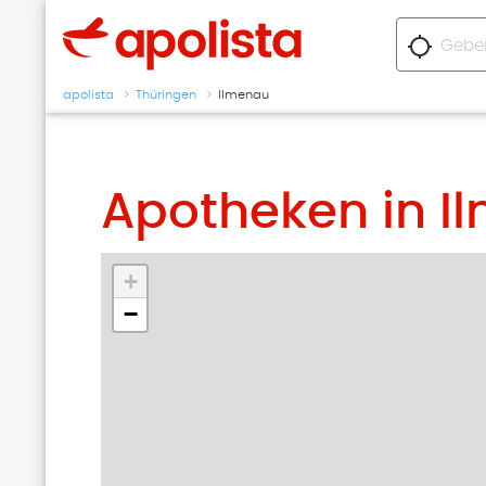
location_searching
apolista
Thüringen
Ilmenau
Apotheken in I
+
−