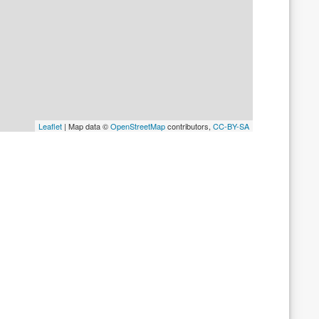
Leaflet
| Map data ©
OpenStreetMap
contributors,
CC-BY-SA