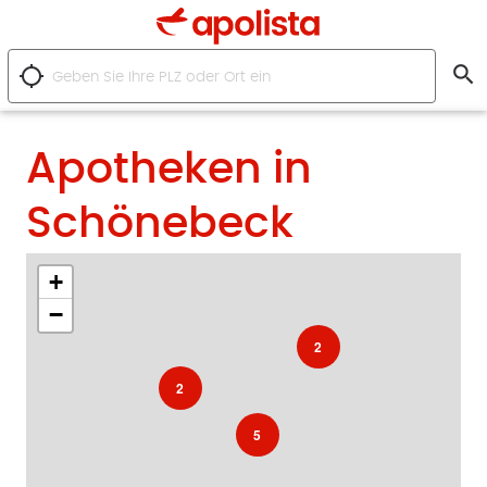
search
location_searching
Apotheken in
Schönebeck
+
−
2
2
5