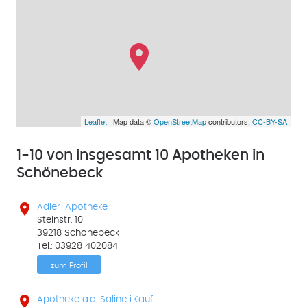
Leaflet
| Map data ©
OpenStreetMap
contributors,
CC-BY-SA
1-10 von insgesamt 10 Apotheken in
Schönebeck

Adler-Apotheke
Steinstr. 10
39218 Schönebeck
Tel.: 03928 402084
zum Profil

Apotheke a.d. Saline i.Kaufl.