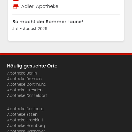
store
Adler-Apotheke
So macht der Sommer Laune!
Juli - August 2026
Häufig gesuchte Orte
Apotheke Berlin
Apotheke Bremen
Apotheke Dortmund
Apotheke Dresden
Apotheke Düsseldorf
Apotheke Duisburg
Apotheke Essen
Apotheke Frankfurt
Apotheke Hamburg
Apotheke Hannover