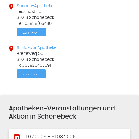

Sonnen-Apotheke
Lessingstr. 54
39218 Schönebeck
Tel.: 03928/65490
zum Profil

St. Jakobi Apotheke
Breiteweg 55
39218 Schönebeck
Tel.: 03928403591
zum Profil
Apotheken-Veranstaltungen und
Aktion in Schönebeck
event
01.07.2026 - 31.08.2026