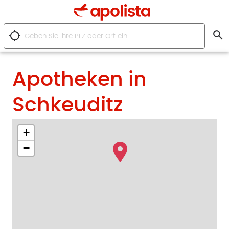
search
location_searching
Apotheken in
Schkeuditz
+
−