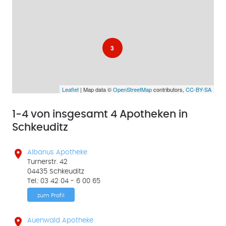
3
Leaflet
| Map data ©
OpenStreetMap
contributors,
CC-BY-SA
1-4 von insgesamt 4 Apotheken in
Schkeuditz

Albanus Apotheke
Turnerstr. 42
04435 Schkeuditz
Tel.: 03 42 04 - 6 00 65
zum Profil

Auenwald Apotheke