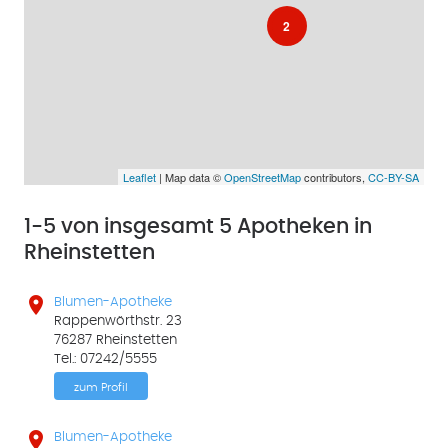
2
Leaflet
| Map data ©
OpenStreetMap
contributors,
CC-BY-SA
1-5 von insgesamt 5 Apotheken in
Rheinstetten

Blumen-Apotheke
Rappenwörthstr. 23
76287 Rheinstetten
Tel.: 07242/5555
zum Profil

Blumen-Apotheke