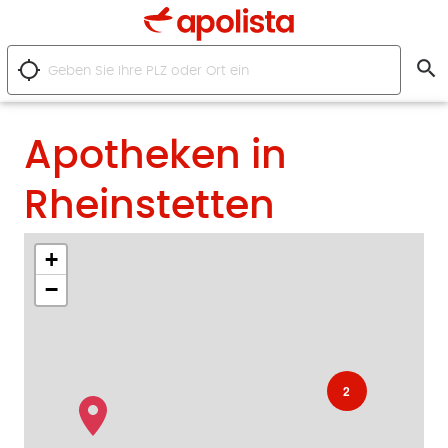
search
location_searching
Apotheken in
Rheinstetten
+
−
2