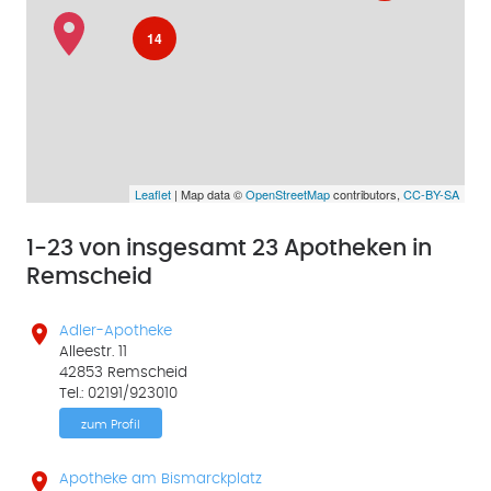
14
Leaflet
| Map data ©
OpenStreetMap
contributors,
CC-BY-SA
1-23 von insgesamt 23 Apotheken in
Remscheid

Adler-Apotheke
Alleestr. 11
42853 Remscheid
Tel.: 02191/923010
zum Profil

Apotheke am Bismarckplatz