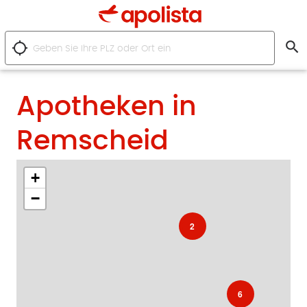
search
location_searching
Apotheken in
Remscheid
+
−
2
6