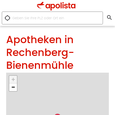
search
location_searching
Apotheken in
Rechenberg-
Bienenmühle
+
−