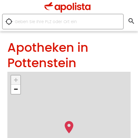
search
location_searching
Apotheken in
Pottenstein
+
−