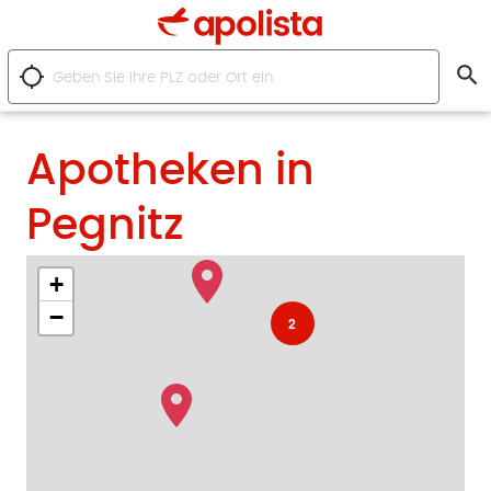
search
location_searching
Apotheken in
Pegnitz
+
−
2