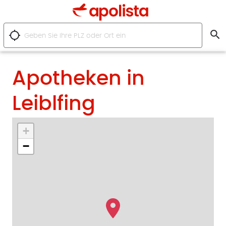
search
location_searching
Apotheken in
Leiblfing
+
−