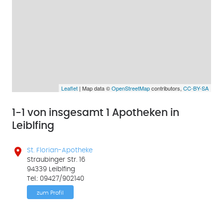
Leaflet
| Map data ©
OpenStreetMap
contributors,
CC-BY-SA
1-1 von insgesamt 1 Apotheken in
Leiblfing

St. Florian-Apotheke
Straubinger Str. 16
94339 Leiblfing
Tel.: 09427/902140
zum Profil