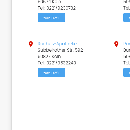
50674 Köln
50
Tel.: 0221/9230732
Tel
zum Profil


Rochus-Apotheke
Rö
Subbelrather Str. 592
Bun
50827 Köln
50
Tel.: 0221/9532240
Tel
zum Profil