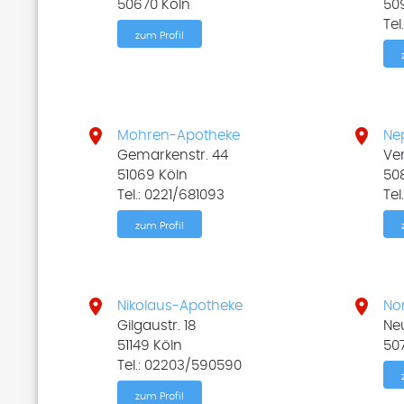
50670 Köln
50
Tel
zum Profil


Mohren-Apotheke
Ne
Gemarkenstr. 44
Ven
51069 Köln
50
Tel.: 0221/681093
Tel
zum Profil


Nikolaus-Apotheke
No
Gilgaustr. 18
Neu
51149 Köln
50
Tel.: 02203/590590
zum Profil