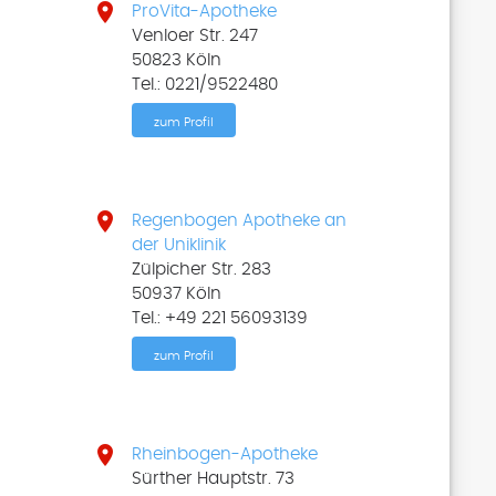

ProVita-Apotheke
Venloer Str. 247
50823 Köln
Tel.: 0221/9522480
zum Profil

Regenbogen Apotheke an
der Uniklinik
Zülpicher Str. 283
50937 Köln
Tel.: +49 221 56093139
zum Profil

Rheinbogen-Apotheke
Sürther Hauptstr. 73