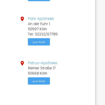

Park-Apotheke
An der Fuhr 1
50997 Köln
Tel.: 02232/67789
zum Profil

Petrus-Apotheke
Riehler Straße 17
50668 Köln
zum Profil