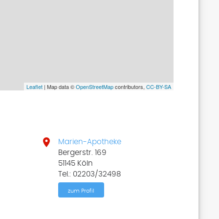
Leaflet
| Map data ©
OpenStreetMap
contributors,
CC-BY-SA

Marien-Apotheke
Bergerstr. 169
51145 Köln
Tel.: 02203/32498
zum Profil