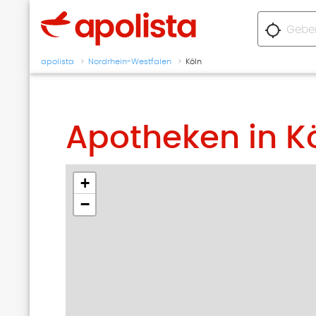
location_searching
apolista
Nordrhein-Westfalen
Köln
Apotheken in K
+
−