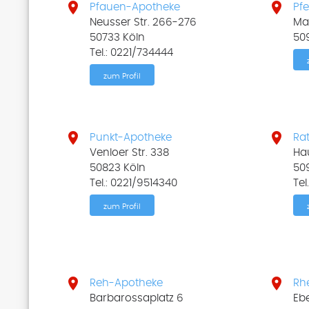


Pfauen-Apotheke
Pfe
Neusser Str. 266-276
Mat
50733 Köln
50
Tel.: 0221/734444
zum Profil


Punkt-Apotheke
Ra
Venloer Str. 338
Hau
50823 Köln
50
Tel.: 0221/9514340
Tel
zum Profil


Reh-Apotheke
Rh
Barbarossaplatz 6
Ebe