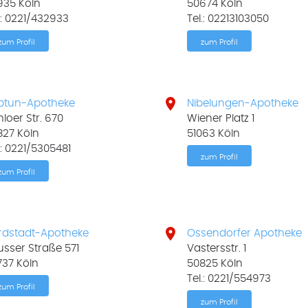
935 Köln
50674 Köln
.: 0221/432933
Tel.: 02213103050
zum Profil
zum Profil

ptun-Apotheke
Nibelungen-Apotheke
loer Str. 670
Wiener Platz 1
827 Köln
51063 Köln
.: 0221/5305481
zum Profil
zum Profil

rdstadt-Apotheke
Ossendorfer Apotheke
sser Straße 571
Vastersstr. 1
737 Köln
50825 Köln
Tel.: 0221/554973
zum Profil
zum Profil