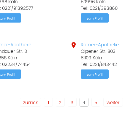
668 Köln
50996 Köln
.: 0221/91392577
Tel.: 0221/393860
zum Profil
zum Profil

mer-Apotheke
Römer-Apotheke
zlauer Str. 3
Olpener Str. 803
858 Köln
51109 Köln
.: 02234/74454
Tel.: 0221/843442
zum Profil
zum Profil
zurück
1
2
3
4
5
weiter