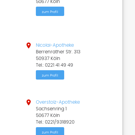
50677 Köln
zum Profil

Nicolai-Apotheke
Berrenrather Str. 313
50937 Köln
Tel.: 0221 41 49 49
zum Profil

Overstolz-Apotheke
Sachsenring 1
50677 Köln
Tel.: 0221/9318920
zum Profil