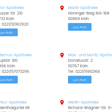

ris-Apotheke
Markt-Apotheke
sser Str. 210
Höninger Weg 166-168
733 Köln
50969 Köln
.: 0221/12062920
zum Profil
zum Profil

ternus-Apotheke
Max- und Moritz-Apoth
ptstr. 100
Donatusstr. 2
996 Köln
50767 Köln
.: 0221/57073296
Tel.: 0221/5902166
zum Profil
zum Profil

rkur-Apotheke
Merlin-Apotheke
denthalgürtel 49
Richard-Wagner-Str. 9-