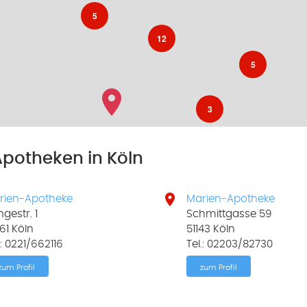
5
12
5
3
potheken in Köln

rien-Apotheke
Marien-Apotheke
gestr. 1
Schmittgasse 59
61 Köln
51143 Köln
.: 0221/662116
Tel.: 02203/82730
zum Profil
zum Profil