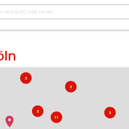
öln
3
2
3
2
11