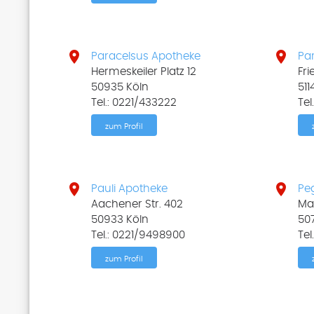


Paracelsus Apotheke
Pa
Hermeskeiler Platz 12
Fri
50935 Köln
511
Tel.: 0221/433222
Tel
zum Profil


Pauli Apotheke
Pe
Aachener Str. 402
Ma
50933 Köln
50
Tel.: 0221/9498900
Tel
zum Profil