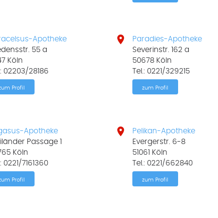

racelsus-Apotheke
Paradies-Apotheke
edensstr. 55 a
Severinstr. 162 a
47 Köln
50678 Köln
.: 02203/28186
Tel.: 0221/329215
zum Profil
zum Profil

gasus-Apotheke
Pelikan-Apotheke
iländer Passage 1
Evergerstr. 6-8
765 Köln
51061 Köln
.: 0221/7161360
Tel.: 0221/662840
zum Profil
zum Profil