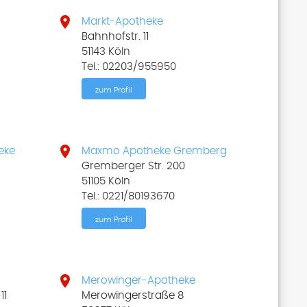

Markt-Apotheke
Bahnhofstr. 11
51143 Köln
Tel.: 02203/955950
zum Profil

eke
Maxmo Apotheke Gremberg
Gremberger Str. 200
51105 Köln
Tel.: 0221/80193670
zum Profil

Merowinger-Apotheke
11
Merowingerstraße 8