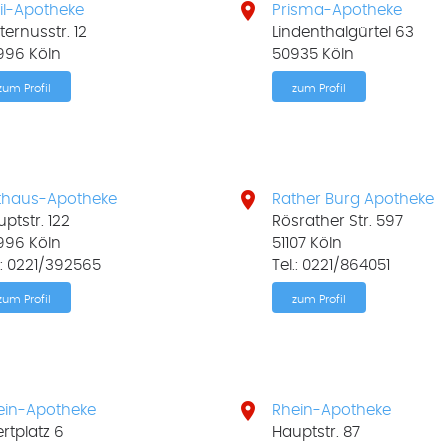

il-Apotheke
Prisma-Apotheke
ernusstr. 12
Lindenthalgürtel 63
996 Köln
50935 Köln
zum Profil
zum Profil

thaus-Apotheke
Rather Burg Apotheke
ptstr. 122
Rösrather Str. 597
996 Köln
51107 Köln
.: 0221/392565
Tel.: 0221/864051
zum Profil
zum Profil

ein-Apotheke
Rhein-Apotheke
rtplatz 6
Hauptstr. 87