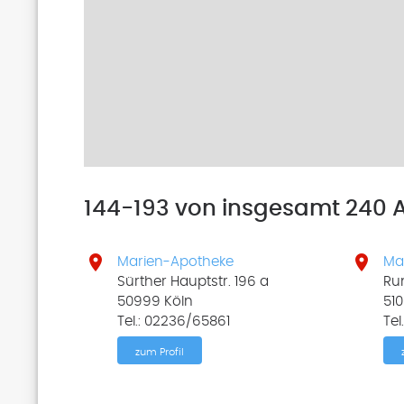
144-193 von insgesamt 240 A


Marien-Apotheke
Ma
Sürther Hauptstr. 196 a
Run
50999 Köln
510
Tel.: 02236/65861
Tel
zum Profil