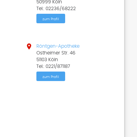
50999 Köln
Tel.: 02236/68222
zum Profil

Röntgen-Apotheke
Ostheimer Str. 46
51103 Köln
Tel.: 0221/871187
zum Profil