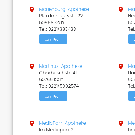


Marienburg-Apotheke
Ma
Pferdmengesstr. 22
Neu
50968 Köln
50
Tel.: 0221/383433
Tel
zum Profil


Martinus-Apotheke
Ma
Chorbuschstr. 41
Hau
50765 Köln
50
Tel.: 0221/5902574
Tel
zum Profil


MediaPark-Apotheke
Me
Im Mediapark 3
Lin