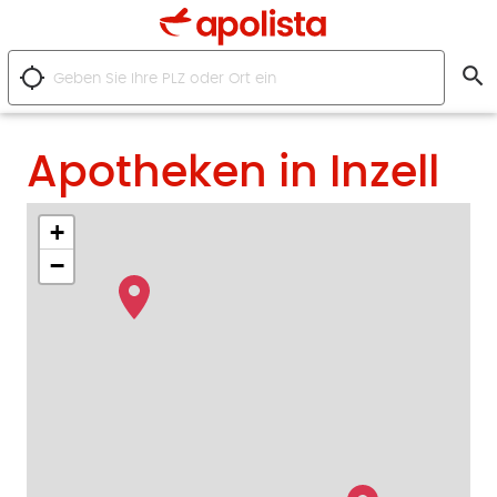
search
location_searching
Apotheken in Inzell
+
−