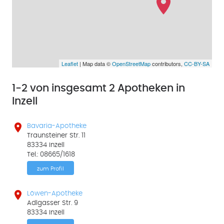
Leaflet
| Map data ©
OpenStreetMap
contributors,
CC-BY-SA
1-2 von insgesamt 2 Apotheken in
Inzell

Bavaria-Apotheke
Traunsteiner Str. 11
83334 Inzell
Tel.: 08665/1618
zum Profil

Löwen-Apotheke
Adlgasser Str. 9
83334 Inzell