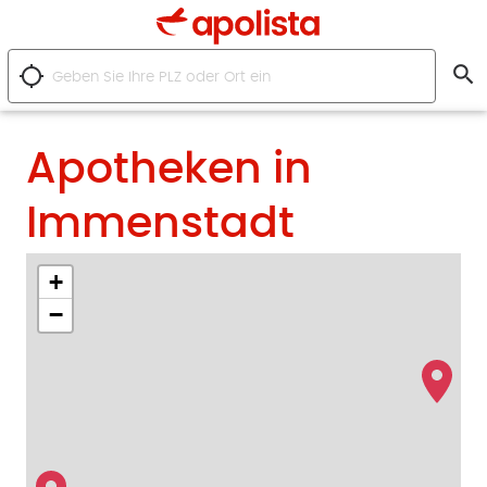
search
location_searching
Apotheken in
Immenstadt
+
−