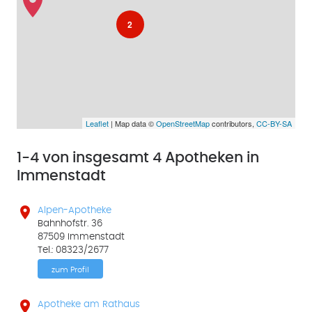
2
Leaflet
| Map data ©
OpenStreetMap
contributors,
CC-BY-SA
1-4 von insgesamt 4 Apotheken in
Immenstadt

Alpen-Apotheke
Bahnhofstr. 36
87509 Immenstadt
Tel.: 08323/2677
zum Profil

Apotheke am Rathaus